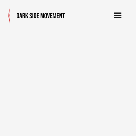
Nejsme obyčejná
posilovna!
Ať chceš nabrat svaly, zbavit se bolesti
zad, zhubnout nebo se lépe hýbat, přijď do
Dark Side!