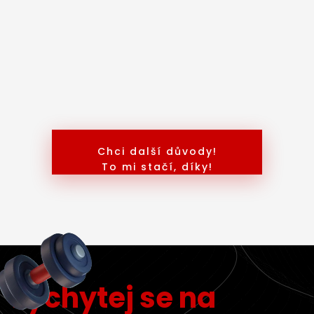
9. Používáme ověřené metody
Neztrácej drahocenný čas snahou zjistit co a jak
vlastně cvičit, to už jsme udělali za tebe. Metody,
které používáme rozhodně nejsou náhodné.
Máme za sebou mnoho spokojených členů.
Chci další důvody!
To mi stačí, díky!
Vychytej se na