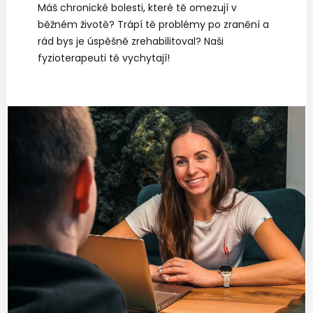
Máš chronické bolesti, které tě omezují v
běžném životě? Trápí tě problémy po zranění a
rád bys je úspěšně zrehabilitoval? Naši
fyzioterapeuti tě vychytají!