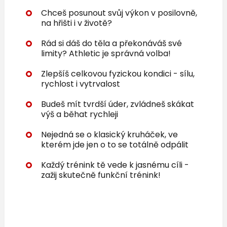
Chceš posunout svůj výkon v posilovně,
na hřišti i v životě?
Rád si dáš do těla a překonáváš své
limity? Athletic je správná volba!
Zlepšíš celkovou fyzickou kondici - sílu,
rychlost i vytrvalost
Budeš mít tvrdší úder, zvládneš skákat
výš a běhat rychleji
Nejedná se o klasický kruháček, ve
kterém jde jen o to se totálně odpálit
Každý trénink tě vede k jasnému cíli -
zažij skutečně funkční trénink!