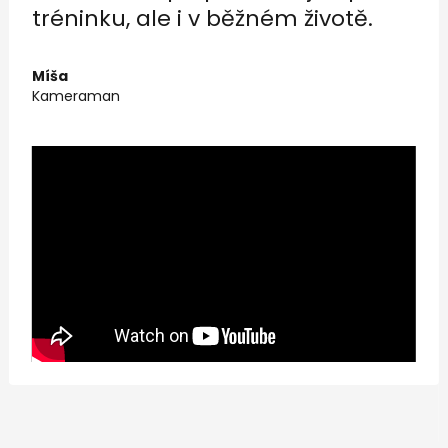
m životě.
radosť sledovať svoj pro
rovnako ako rast samot
Side.
Ondra
Programátor