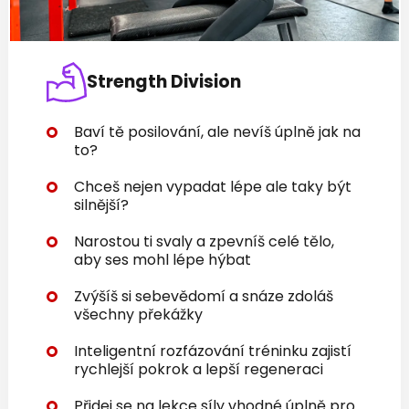
Strength Division
Baví tě posilování, ale nevíš úplně jak na
to?
Chceš nejen vypadat lépe ale taky být
silnější?
Narostou ti svaly a zpevníš celé tělo,
aby ses mohl lépe hýbat
Zvýšíš si sebevědomí a snáze zdoláš
všechny překážky
Inteligentní rozfázování tréninku zajistí
rychlejší pokrok a lepší regeneraci
Přidej se na lekce síly vhodné úplně pro