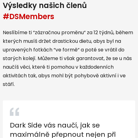
Výsledky našich členů
#DSMembers
Neslíbíme ti “zázračnou proměnu“ za 12 týdnů, během
kterých musíš držet drastickou dietu, abys byl na
upravených fotkách “ve formě“ a poté se vrátil do
starých kolejí. Můžeme ti však garantovat, že se u nás
naučíš věci, které ti pomohou v každodenních
aktivitách tak, abys mohl být pohybově aktivní i ve
stáří.
k se
… odvtedy som prakticky 
ejen při
viac času v gyme ako m