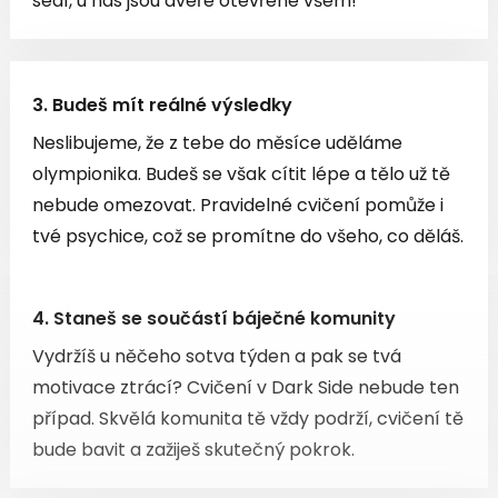
sedí, u nás jsou dveře otevřené všem!
3. Budeš mít reálné výsledky
Neslibujeme, že z tebe do měsíce uděláme
olympionika. Budeš se však cítit lépe a tělo už tě
nebude omezovat. Pravidelné cvičení pomůže i
tvé psychice, což se promítne do všeho, co děláš.
4. Staneš se součástí báječné komunity
Vydržíš u něčeho sotva týden a pak se tvá
motivace ztrácí? Cvičení v Dark Side nebude ten
případ. Skvělá komunita tě vždy podrží, cvičení tě
bude bavit a zažiješ skutečný pokrok.