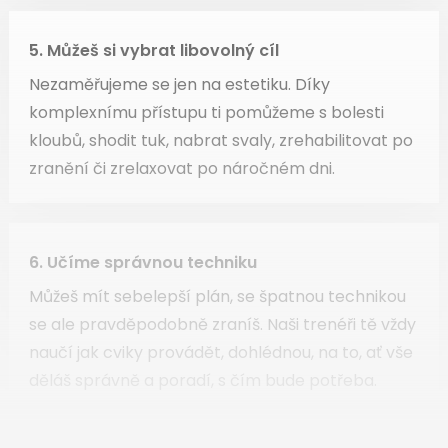
5. Můžeš si vybrat libovolný cíl
Nezaměřujeme se jen na estetiku. Díky
komplexnímu přístupu ti pomůžeme s bolesti
kloubů, shodit tuk, nabrat svaly, zrehabilitovat po
zranění či zrelaxovat po náročném dni.
6. Učíme správnou techniku
Můžeš mít sebelepší plán, se špatnou technikou
se ale pravděpodobně zraníš. Naši trenéři tě vždy
naučí jak cviky provádět, dohlédnou, na to, ať vše
děláš správně a poradí, s čím bude potřeba.