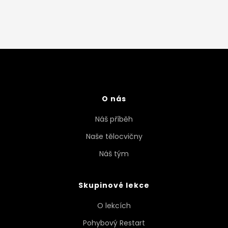
O nás
Náš příběh
Naše tělocvičny
Náš tým
Skupinové lekce
O lekcích
Pohybový Restart